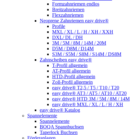
Formzahnriemen endlos
Breitzahnriemen
Flexzahnriemen
Neoprene Zahnriemen easy drive®
Profile
MXL / XL / L / H / XH / XXH
DXL/ DL / DH
3M / 5M / 8M / 14M / 20M
D5M / D8M / D14M
S3M / S5M / S8M / S14M / DS8M
Zahnscheiben easy drive®
T-Profil allgemein
AT-Profil allgemein
HTD-Profil allgemein
Zoll-Profil allgemein
easy drive® T2,5 / T5 / T10 / T20
easy drive® AT3 / AT5 / AT10 / AT20
easy drive® HTD 3M / 5M / 8M / 14M
easy drive® MXL / XL / L / H / XH
easy drive® Katalog
Spannelemente
Spannelemente
BOQA Spannbuchsen
Taperlock Buchsen
Förderanlagen