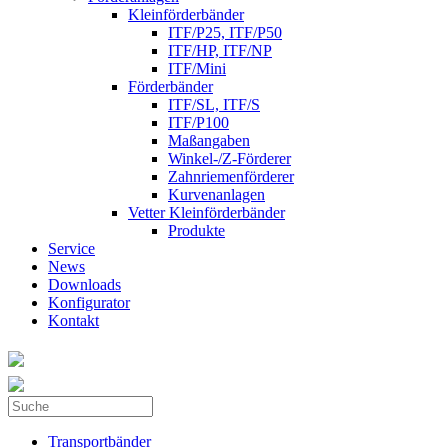
Kleinförderbänder
ITF/P25, ITF/P50
ITF/HP, ITF/NP
ITF/Mini
Förderbänder
ITF/SL, ITF/S
ITF/P100
Maßangaben
Winkel-/Z-Förderer
Zahnriemenförderer
Kurvenanlagen
Vetter Kleinförderbänder
Produkte
Service
News
Downloads
Konfigurator
Kontakt
Suche
Suchformular
Transportbänder