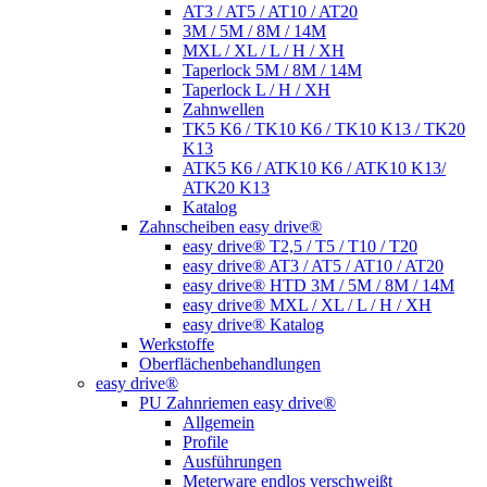
AT3 / AT5 / AT10 / AT20
3M / 5M / 8M / 14M
MXL / XL / L / H / XH
Taperlock 5M / 8M / 14M
Taperlock L / H / XH
Zahnwellen
TK5 K6 / TK10 K6 / TK10 K13 / TK20
K13
ATK5 K6 / ATK10 K6 / ATK10 K13/
ATK20 K13
Katalog
Zahnscheiben easy drive®
easy drive® T2,5 / T5 / T10 / T20
easy drive® AT3 / AT5 / AT10 / AT20
easy drive® HTD 3M / 5M / 8M / 14M
easy drive® MXL / XL / L / H / XH
easy drive® Katalog
Werkstoffe
Oberflächenbehandlungen
easy drive®
PU Zahnriemen easy drive®
Allgemein
Profile
Ausführungen
Meterware endlos verschweißt