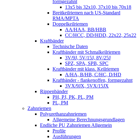
formgezahnt
13x5 bis 32x10, 37x10 bis 70x18
Breitkeilriemen nach US-Standard
RMA/MPTA
Doppelkeilriemen
AA/HAA, BB/HBB
CC/HCC, DD/HDD, 22x22, 25x22
Kraftbänder
Technische Daten
Kraftbänder mit Schmalkeilriemen
3V/9J, 5V/15J, 8V/25J
SPZ, SPA, SPB, SPC
Kraftbänder mit klass. Keilriemen
A/HA, B/HB, C/HC, D/HD
Kraftbänder - flankenoffen, formgezahnt
3VX/9JX, 5VX/15JX
Rippenbänder
PH, PJ, PK, PL, PM
PL, PM
Zahnriemen
Polyurethanzahnriemen
Allgemeine Berechnungsgrundlagen
Endliche PU Zahnriemen Allgemein
Profile
Ausführungen