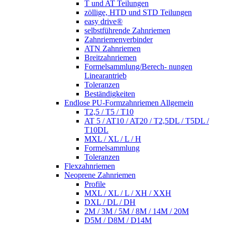
T und AT Teilungen
zöllige, HTD und STD Teilungen
easy drive®
selbstführende Zahnriemen
Zahnriemenverbinder
ATN Zahnriemen
Breitzahnriemen
Formelsammlung/Berech- nungen
Linearantrieb
Toleranzen
Beständigkeiten
Endlose PU-Formzahnriemen Allgemein
T2,5 / T5 / T10
AT 5 / AT10 / AT20 / T2,5DL / T5DL /
T10DL
MXL / XL / L / H
Formelsammlung
Toleranzen
Flexzahnriemen
Neoprene Zahnriemen
Profile
MXL / XL / L / XH / XXH
DXL / DL / DH
2M / 3M / 5M / 8M / 14M / 20M
D5M / D8M / D14M