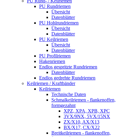
PU Rund- / Keilriemen
PU Rundriemen
Übersicht
Datenblätter
PU Hohlrundriemen
Übersicht
Datenblätter
PU Keilriemen
Übersicht
Datenblätter
PU Profilriemen
Hakenriemen
Endlos gespritzte Rundriemen
Datenblätter
Endlos gedrehte Rundriemen
Keilriemen / Kraftbänder
Keilriemen
Technische Daten
Schmalkeilriemen - flankenoffen,
formgezahnt
XPZ, XPA, XPB, XPC
3VX/9NX, 5VX/15NX
ZX/X10, AX/X13
BX/X17, CX/X22
Breitkeilriemen - flankenoffen,