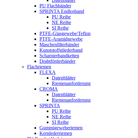
Datenblätter
PU Flachbänder
SPRINTA Endlosband
PU Reihe
NE Reihe
SI Reihe
PTFE-Glasgewebe/Teflon
PTFE-Aramidgewebe
Maschenfilterbänder
Kunststoffgliederband
Scharnierbandketten
Drahtförderbänder
Flachriemen
FLEXA
Datenblätter
Riemenanforderung
CROMA
Datenblätter
Riemenanforderung
SPRINTA
PU Reihe
NE Reihe
SI Reihe
Gummigeweberiemen
Kernlederriemen