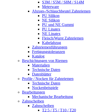
S3M / S5M / S8M / S14M
Meterware
Abzugs-/Schlauchbeutel Zahnriemen
PU Silikon
NE Silikon
PU und NE Gummi
PU Linatex
NE Linatex
Fleisch/Wurst Zahnriemen
Kabelabzug
Zahnriemenführungen
Fertigungstoleranzen
Katalog
Beschichtungen von Riemen
Materialien
Technische Daten
Datenblätter
Profile / Nocken für Zahnriemen
Technische Daten
Nockenbeispiele
Bearbeitungen
Mechanische Bearbeitung
Zahnscheiben
Zahnscheiben
T2,5 / T5 / T10 / T20