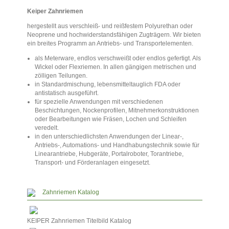
Keiper Zahnriemen
hergestellt aus verschleiß- und reißfestem Polyurethan oder
Neoprene und hochwiderstandsfähigen Zugträgern. Wir bieten
ein breites Programm an Antriebs- und Transportelementen.
als Meterware, endlos verschweißt oder endlos gefertigt. Als
Wickel oder Flexriemen. In allen gängigen metrischen und
zölligen Teilungen.
in Standardmischung, lebensmitteltauglich FDA oder
antistatisch ausgeführt.
für spezielle Anwendungen mit verschiedenen
Beschichtungen, Nockenprofilen, Mitnehmerkonstruktionen
oder Bearbeitungen wie Fräsen, Lochen und Schleifen
veredelt.
in den unterschiedlichsten Anwendungen der Linear-,
Antriebs-, Automations- und Handhabungstechnik sowie für
Linearantriebe, Hubgeräte, Portalroboter, Torantriebe,
Transport- und Förderanlagen eingesetzt.
Zahnriemen Katalog
KEIPER Zahnriemen Titelbild Katalog