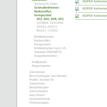
Keilriemen
KEIPER Keilrieme
Technische Daten
Schmalkeilriemen -
KEIPER Keilrieme
flankenoffen,
formgezahnt
KEIPER Keilriem
XPZ, XPA, XPB, XPC
3VX/9NX, 5VX/15NX
ZX/X10, AX/X13
BX/X17, CX/X22
Breitkeilriemen -
flankenoffen,
formgezahnt
Breitkeilriemen nach US-
Standard RMA/MPTA
Doppelkeilriemen
Kraftbänder
Rippenbänder
Zahnriemen
Beschichtungen von Riemen
Profile / Nocken für
Zahnriemen
Bearbeitungen
Zahnscheiben
easy drive®
Spannelemente
Förderanlagen