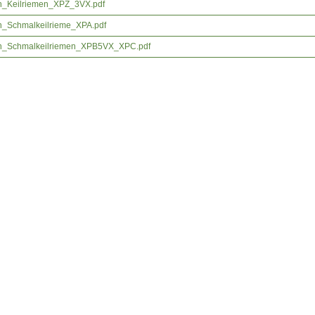
n_Keilriemen_XPZ_3VX.pdf
n_Schmalkeilrieme_XPA.pdf
en_Schmalkeilriemen_XPB5VX_XPC.pdf