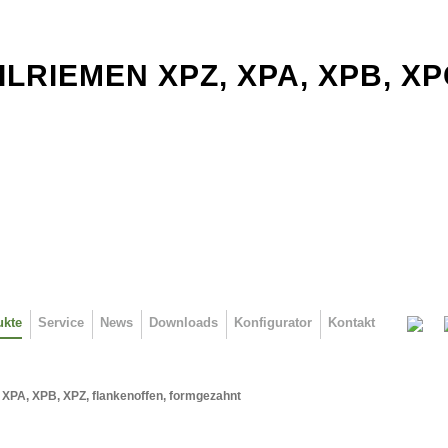
ILRIEMEN XPZ, XPA, XPB, X
ukte
Service
News
Downloads
Konfigurator
Kontakt
XPA, XPB, XPZ, flankenoffen, formgezahnt