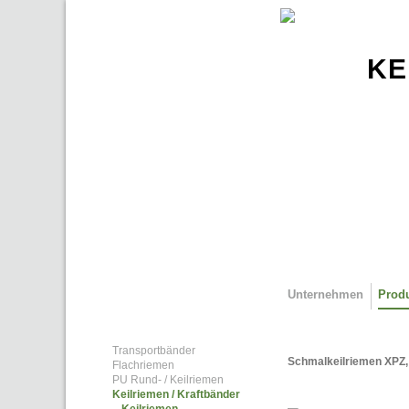
Direkt zum Inhalt
KE
Unternehmen
Prod
Transportbänder
Schmalkeilriemen XPZ, 
Flachriemen
PU Rund- / Keilriemen
Keilriemen / Kraftbänder