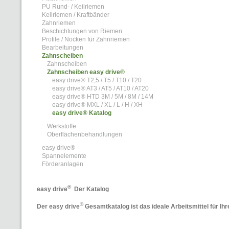
PU Rund- / Keilriemen
Keilriemen / Kraftbänder
Zahnriemen
Beschichtungen von Riemen
Profile / Nocken für Zahnriemen
Bearbeitungen
Zahnscheiben
Zahnscheiben
Zahnscheiben easy drive®
easy drive® T2,5 / T5 / T10 / T20
easy drive® AT3 / AT5 / AT10 / AT20
easy drive® HTD 3M / 5M / 8M / 14M
easy drive® MXL / XL / L / H / XH
easy drive® Katalog
Werkstoffe
Oberflächenbehandlungen
easy drive®
Spannelemente
Förderanlagen
®
easy drive
Der Katalog
®
Der easy drive
Gesamtkatalog ist das ideale Arbeitsmittel für 