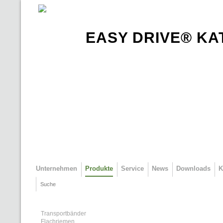
Direkt zum Inhalt
EASY DRIVE® KA
Unternehmen
Produkte
Service
News
Downloads
K
Suche
Suchformular
Transportbänder
Flachriemen