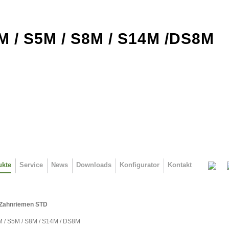
M / S5M / S8M / S14M /DS8M
ukte
Service
News
Downloads
Konfigurator
Kontakt
 Zahnriemen STD
M / S5M / S8M / S14M / DS8M