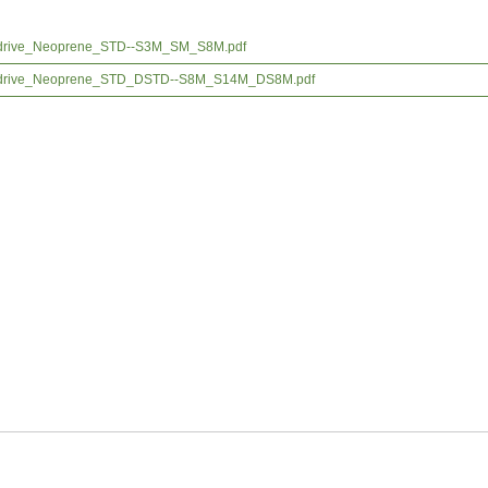
 drive_Neoprene_STD--S3M_SM_S8M.pdf
 drive_Neoprene_STD_DSTD--S8M_S14M_DS8M.pdf