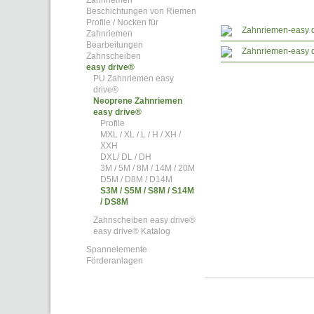
Zahnriemen
Beschichtungen von Riemen
Profile / Nocken für
Zahnriemen-easy
Zahnriemen
Bearbeitungen
Zahnriemen-easy
Zahnscheiben
easy drive®
PU Zahnriemen easy
drive®
Neoprene Zahnriemen
easy drive®
Profile
MXL / XL / L / H / XH /
XXH
DXL/ DL / DH
3M / 5M / 8M / 14M / 20M
D5M / D8M / D14M
S3M / S5M / S8M / S14M
/ DS8M
Zahnscheiben easy drive®
easy drive® Katalog
Spannelemente
Förderanlagen