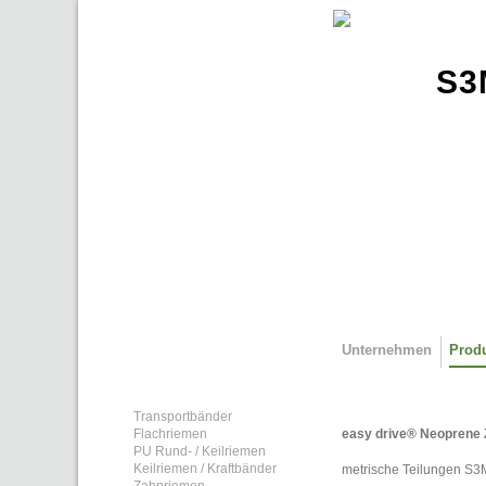
Direkt zum Inhalt
S3
Unternehmen
Prod
Transportbänder
easy drive® Neoprene
Flachriemen
PU Rund- / Keilriemen
Keilriemen / Kraftbänder
metrische Teilungen S3