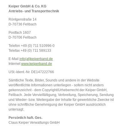
Keiper GmbH & Co. KG
Antriebs- und Transporttechnik
Röntgenstraße 14
D-70736 Fellbach
Postfach 1607
D-70706 Fellbach
Telefon +49 (0) 711 510996-0
Telefax +49 (0) 711 589133
E-Mail
info(at)keiperband.de
Internet
www.keiperband.de
USt.-Ident.-Nr. DE147222766
Sämtliche Texte, Bilder, Sounds und andere in der Website
veröffentlichte Informationen unterliegen - sofern nicht anders
gekennzeichnt - dem Copyright/Urheberrecht der Keiper GmbH,
Fellbach. Jede Vervielfältigung, Verbreitung, Speicherung, Sendung
und Wieder- bzw. Weitergabe der Inhalte für gewerbliche Zwecke ist
ohne schriftliche Genehmigung der Keiper GmbH ausdrücklich
untersagt.
Persönlich haft. Ges.
Claus Keiper Verwaltungs GmbH