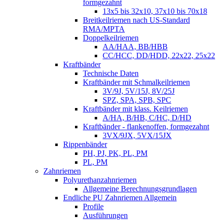
formgezahnt
13x5 bis 32x10, 37x10 bis 70x18
Breitkeilriemen nach US-Standard
RMA/MPTA
Doppelkeilriemen
AA/HAA, BB/HBB
CC/HCC, DD/HDD, 22x22, 25x22
Kraftbänder
Technische Daten
Kraftbänder mit Schmalkeilriemen
3V/9J, 5V/15J, 8V/25J
SPZ, SPA, SPB, SPC
Kraftbänder mit klass. Keilriemen
A/HA, B/HB, C/HC, D/HD
Kraftbänder - flankenoffen, formgezahnt
3VX/9JX, 5VX/15JX
Rippenbänder
PH, PJ, PK, PL, PM
PL, PM
Zahnriemen
Polyurethanzahnriemen
Allgemeine Berechnungsgrundlagen
Endliche PU Zahnriemen Allgemein
Profile
Ausführungen