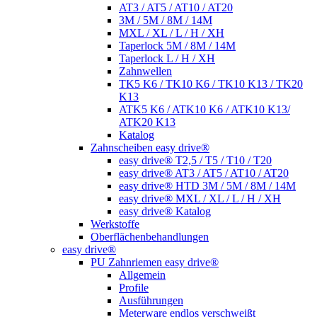
AT3 / AT5 / AT10 / AT20
3M / 5M / 8M / 14M
MXL / XL / L / H / XH
Taperlock 5M / 8M / 14M
Taperlock L / H / XH
Zahnwellen
TK5 K6 / TK10 K6 / TK10 K13 / TK20
K13
ATK5 K6 / ATK10 K6 / ATK10 K13/
ATK20 K13
Katalog
Zahnscheiben easy drive®
easy drive® T2,5 / T5 / T10 / T20
easy drive® AT3 / AT5 / AT10 / AT20
easy drive® HTD 3M / 5M / 8M / 14M
easy drive® MXL / XL / L / H / XH
easy drive® Katalog
Werkstoffe
Oberflächenbehandlungen
easy drive®
PU Zahnriemen easy drive®
Allgemein
Profile
Ausführungen
Meterware endlos verschweißt