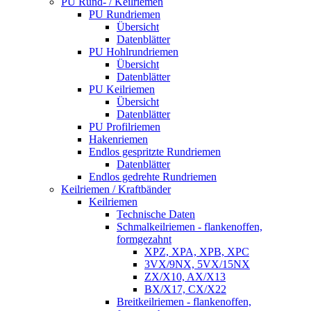
PU Rund- / Keilriemen
PU Rundriemen
Übersicht
Datenblätter
PU Hohlrundriemen
Übersicht
Datenblätter
PU Keilriemen
Übersicht
Datenblätter
PU Profilriemen
Hakenriemen
Endlos gespritzte Rundriemen
Datenblätter
Endlos gedrehte Rundriemen
Keilriemen / Kraftbänder
Keilriemen
Technische Daten
Schmalkeilriemen - flankenoffen,
formgezahnt
XPZ, XPA, XPB, XPC
3VX/9NX, 5VX/15NX
ZX/X10, AX/X13
BX/X17, CX/X22
Breitkeilriemen - flankenoffen,