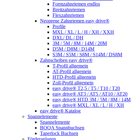
Formzahnriemen endlos
Breitzahnriemen
Flexzahnriemen
Neoprene Zahnriemen easy drive®
Profile
MXL / XL / L / H / XH / XXH
DXL/ DL / DH
3M / 5M / 8M / 14M / 20M
D5M / D8M / D14M
S3M / S5M / S8M / S14M / DS8M
Zahnscheiben easy drive®
T-Profil allgemein
AT-Profil allgemein
HTD-Profil allgemein
Zoll-Profil allgemein
easy drive® T2,5 / T5 / T10 / T20
easy drive® AT3 / AT5 / AT10 / AT20
easy drive® HTD 3M / 5M / 8M / 14M
easy drive® MXL / XL / L / H / XH
easy drive® Katalog
Spannelemente
Spannelemente
BOQA Spannbuchsen
Taperlock Buchsen
Förderanlagen