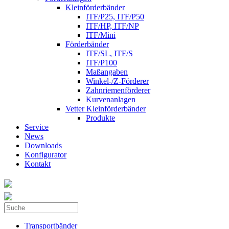
Kleinförderbänder
ITF/P25, ITF/P50
ITF/HP, ITF/NP
ITF/Mini
Förderbänder
ITF/SL, ITF/S
ITF/P100
Maßangaben
Winkel-/Z-Förderer
Zahnriemenförderer
Kurvenanlagen
Vetter Kleinförderbänder
Produkte
Service
News
Downloads
Konfigurator
Kontakt
Suche
Suchformular
Transportbänder