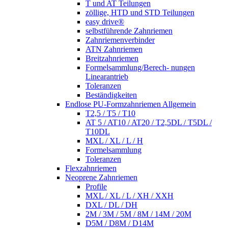
T und AT Teilungen
zöllige, HTD und STD Teilungen
easy drive®
selbstführende Zahnriemen
Zahnriemenverbinder
ATN Zahnriemen
Breitzahnriemen
Formelsammlung/Berech- nungen
Linearantrieb
Toleranzen
Beständigkeiten
Endlose PU-Formzahnriemen Allgemein
T2,5 / T5 / T10
AT 5 / AT10 / AT20 / T2,5DL / T5DL /
T10DL
MXL / XL / L / H
Formelsammlung
Toleranzen
Flexzahnriemen
Neoprene Zahnriemen
Profile
MXL / XL / L / XH / XXH
DXL / DL / DH
2M / 3M / 5M / 8M / 14M / 20M
D5M / D8M / D14M