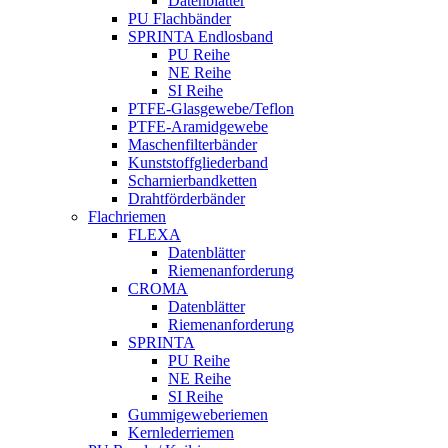
Datenblätter
PU Flachbänder
SPRINTA Endlosband
PU Reihe
NE Reihe
SI Reihe
PTFE-Glasgewebe/Teflon
PTFE-Aramidgewebe
Maschenfilterbänder
Kunststoffgliederband
Scharnierbandketten
Drahtförderbänder
Flachriemen
FLEXA
Datenblätter
Riemenanforderung
CROMA
Datenblätter
Riemenanforderung
SPRINTA
PU Reihe
NE Reihe
SI Reihe
Gummigeweberiemen
Kernlederriemen