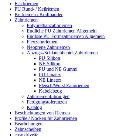
Flachriemen
PU Rund- / Keilriemen
Keilriemen / Kraftbänder
Zahnriemen
Polyurethanzahnriemen
Endliche PU Zahnriemen Allgemein
Endlose PU-Formzahnriemen Allgemein
Flexzahnriemen
Neoprene Zahnriemen
Abzugs-/Schlauchbeutel Zahnriemen
PU Silikon
NE Silikon
PU und NE Gummi
PU Linatex
NE Linatex
Fleisch/Wurst Zahnriemen
Kabelabzug
Zahnriemenführungen
Fertigungstoleranzen
Katalog
Beschichtungen von Riemen
Profile / Nocken für Zahnriemen
Bearbeitungen
Zahnscheiben
easy drive®