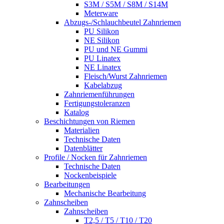
S3M / S5M / S8M / S14M
Meterware
Abzugs-/Schlauchbeutel Zahnriemen
PU Silikon
NE Silikon
PU und NE Gummi
PU Linatex
NE Linatex
Fleisch/Wurst Zahnriemen
Kabelabzug
Zahnriemenführungen
Fertigungstoleranzen
Katalog
Beschichtungen von Riemen
Materialien
Technische Daten
Datenblätter
Profile / Nocken für Zahnriemen
Technische Daten
Nockenbeispiele
Bearbeitungen
Mechanische Bearbeitung
Zahnscheiben
Zahnscheiben
T2,5 / T5 / T10 / T20