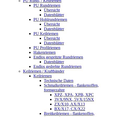
PU Rund- / Keilriemen
PU Rundriemen
Übersicht
Datenblätter
PU Hohlrundriemen
Übersicht
Datenblätter
PU Keilriemen
Übersicht
Datenblätter
PU Profilriemen
Hakenriemen
Endlos gespritzte Rundriemen
Datenblätter
Endlos gedrehte Rundriemen
Keilriemen / Kraftbänder
Keilriemen
Technische Daten
Schmalkeilriemen - flankenoffen,
formgezahnt
XPZ, XPA, XPB, XPC
3VX/9NX, 5VX/15NX
ZX/X10, AX/X13
BX/X17, CX/X22
Breitkeilriemen - flankenoffen,