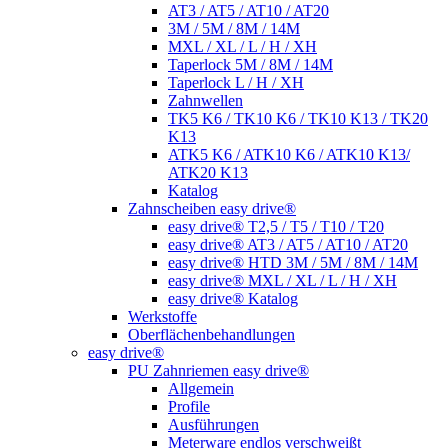
AT3 / AT5 / AT10 / AT20
3M / 5M / 8M / 14M
MXL / XL / L / H / XH
Taperlock 5M / 8M / 14M
Taperlock L / H / XH
Zahnwellen
TK5 K6 / TK10 K6 / TK10 K13 / TK20
K13
ATK5 K6 / ATK10 K6 / ATK10 K13/
ATK20 K13
Katalog
Zahnscheiben easy drive®
easy drive® T2,5 / T5 / T10 / T20
easy drive® AT3 / AT5 / AT10 / AT20
easy drive® HTD 3M / 5M / 8M / 14M
easy drive® MXL / XL / L / H / XH
easy drive® Katalog
Werkstoffe
Oberflächenbehandlungen
easy drive®
PU Zahnriemen easy drive®
Allgemein
Profile
Ausführungen
Meterware endlos verschweißt