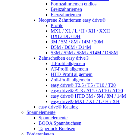
Formzahnriemen endlos
Breitzahnriemen
Flexzahnriemen
Neoprene Zahnriemen easy drive®
Profile
MXL / XL / L / H / XH / XXH
DXL/ DL / DH
3M / 5M / 8M / 14M / 20M
D5M / D8M / D14M
S3M / S5M / S8M / S14M / DS8M
Zahnscheiben easy drive®
T-Profil allgemein
AT-Profil allgemein
HTD-Profil allgemein
Zoll-Profil allgemein
easy drive® T2,5 / T5 / T10 / T20
easy drive® AT3 / AT5 / AT10 / AT20
easy drive® HTD 3M / 5M / 8M / 14M
easy drive® MXL / XL / L / H / XH
easy drive® Katalog
Spannelemente
Spannelemente
BOQA Spannbuchsen
Taperlock Buchsen
Förderanlagen