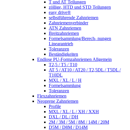
T und AT Teilungen
zöllige, HTD und STD Teilungen
easy drive®
selbstführende Zahnriemen
Zahnriemenverbinder
ATN Zahnriemen
Breitzahnriemen
Formelsammlung/Berech- nungen
Linearantrieb
Toleranzen
Beständigkeiten
Endlose PU-Formzahnriemen Allgemein
T2,5 / T5 / T10
AT 5 / AT10 / AT20 / T2,5DL / T5DL /
T10DL
MXL / XL / L / H
Formelsammlung
Toleranzen
Flexzahnriemen
Neoprene Zahnriemen
Profile
MXL / XL / L / XH / XXH
DXL / DL / DH
2M / 3M / 5M / 8M / 14M / 20M
D5M / D8M / D14M