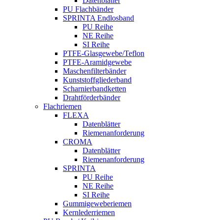
Datenblätter
PU Flachbänder
SPRINTA Endlosband
PU Reihe
NE Reihe
SI Reihe
PTFE-Glasgewebe/Teflon
PTFE-Aramidgewebe
Maschenfilterbänder
Kunststoffgliederband
Scharnierbandketten
Drahtförderbänder
Flachriemen
FLEXA
Datenblätter
Riemenanforderung
CROMA
Datenblätter
Riemenanforderung
SPRINTA
PU Reihe
NE Reihe
SI Reihe
Gummigeweberiemen
Kernlederriemen