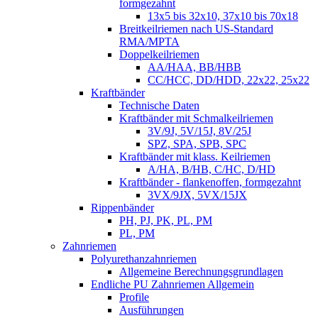
formgezahnt
13x5 bis 32x10, 37x10 bis 70x18
Breitkeilriemen nach US-Standard
RMA/MPTA
Doppelkeilriemen
AA/HAA, BB/HBB
CC/HCC, DD/HDD, 22x22, 25x22
Kraftbänder
Technische Daten
Kraftbänder mit Schmalkeilriemen
3V/9J, 5V/15J, 8V/25J
SPZ, SPA, SPB, SPC
Kraftbänder mit klass. Keilriemen
A/HA, B/HB, C/HC, D/HD
Kraftbänder - flankenoffen, formgezahnt
3VX/9JX, 5VX/15JX
Rippenbänder
PH, PJ, PK, PL, PM
PL, PM
Zahnriemen
Polyurethanzahnriemen
Allgemeine Berechnungsgrundlagen
Endliche PU Zahnriemen Allgemein
Profile
Ausführungen