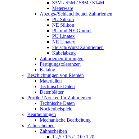
S3M / S5M / S8M / S14M
Meterware
Abzugs-/Schlauchbeutel Zahnriemen
PU Silikon
NE Silikon
PU und NE Gummi
PU Linatex
NE Linatex
Fleisch/Wurst Zahnriemen
Kabelabzug
Zahnriemenführungen
Fertigungstoleranzen
Katalog
Beschichtungen von Riemen
Materialien
Technische Daten
Datenblätter
Profile / Nocken für Zahnriemen
Technische Daten
Nockenbeispiele
Bearbeitungen
Mechanische Bearbeitung
Zahnscheiben
Zahnscheiben
T2,5 / T5 / T10 / T20