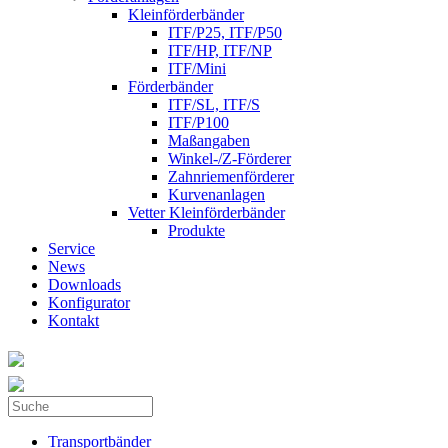
Kleinförderbänder
ITF/P25, ITF/P50
ITF/HP, ITF/NP
ITF/Mini
Förderbänder
ITF/SL, ITF/S
ITF/P100
Maßangaben
Winkel-/Z-Förderer
Zahnriemenförderer
Kurvenanlagen
Vetter Kleinförderbänder
Produkte
Service
News
Downloads
Konfigurator
Kontakt
Suche
Suchformular
Transportbänder