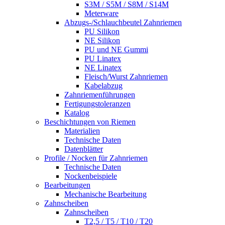
S3M / S5M / S8M / S14M
Meterware
Abzugs-/Schlauchbeutel Zahnriemen
PU Silikon
NE Silikon
PU und NE Gummi
PU Linatex
NE Linatex
Fleisch/Wurst Zahnriemen
Kabelabzug
Zahnriemenführungen
Fertigungstoleranzen
Katalog
Beschichtungen von Riemen
Materialien
Technische Daten
Datenblätter
Profile / Nocken für Zahnriemen
Technische Daten
Nockenbeispiele
Bearbeitungen
Mechanische Bearbeitung
Zahnscheiben
Zahnscheiben
T2,5 / T5 / T10 / T20