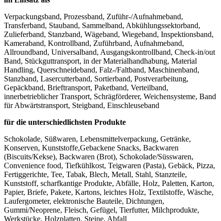
Verpackungsband, Prozessband, Zuführ-/Aufnahmeband,
Transferband, Stauband, Sammelband, Abkühlungssektorband,
Zulieferband, Stanzband, Wägeband, Wiegeband, Inspektionsband,
Kameraband, Kontrollband, Zuführband, Aufnahmeband,
Allroundband, Universalband, Ausgangskontrollband, Check-in/out
Band, Stückguttransport, in der Materialhandhabung, Material
Handling, Querschneideband, Falz-/Faltband, Maschinenband,
Stanzband, Lasercutterband, Sortierband, Postverarbeitung,
Gepäckband, Brieftransport, Paketband, Verteilband,
innerbetrieblicher Transport, Schrägförderer, Weichensysteme, Band
für Abwärtstransport, Steigband, Einschleuseband
für die unterschiedlichsten Produkte
Schokolade, Süßwaren, Lebensmittelverpackung, Getränke,
Konserven, Kunststoffe,Gebackene Snacks, Backwaren
(Biscuits/Kekse), Backwaren (Brot), Schokolade/Süsswaren,
Convenience food, Tiefkühlkost, Teigwaren (Pasta), Gebäck, Pizza,
Fertiggerichte, Tee, Tabak, Blech, Metall, Stahl, Stanzteile,
Kunststoff, scharfkantige Produkte, Abfälle, Holz, Paletten, Karton,
Papier, Briefe, Pakete, Kartons, leichtes Holz, Textilstoffe, Wäsche,
Laufergometer, elektronische Bauteile, Dichtungen,
Gummi/Neoprene, Fleisch, Gefügel, Tierfutter, Milchprodukte,
Werkstücke, Holzplatten, Steine, Abfall