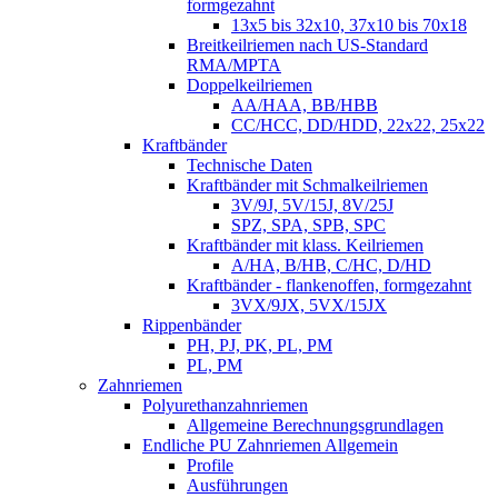
formgezahnt
13x5 bis 32x10, 37x10 bis 70x18
Breitkeilriemen nach US-Standard
RMA/MPTA
Doppelkeilriemen
AA/HAA, BB/HBB
CC/HCC, DD/HDD, 22x22, 25x22
Kraftbänder
Technische Daten
Kraftbänder mit Schmalkeilriemen
3V/9J, 5V/15J, 8V/25J
SPZ, SPA, SPB, SPC
Kraftbänder mit klass. Keilriemen
A/HA, B/HB, C/HC, D/HD
Kraftbänder - flankenoffen, formgezahnt
3VX/9JX, 5VX/15JX
Rippenbänder
PH, PJ, PK, PL, PM
PL, PM
Zahnriemen
Polyurethanzahnriemen
Allgemeine Berechnungsgrundlagen
Endliche PU Zahnriemen Allgemein
Profile
Ausführungen