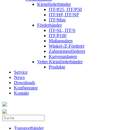
Kleinförderbänder
ITF/P25, ITF/P50
ITF/HP, ITF/NP
ITF/Mini
Förderbänder
ITF/SL, ITF/S
ITF/P100
Maßangaben
Winkel-/Z-Förderer
Zahnriemenförderer
Kurvenanlagen
Vetter Kleinförderbänder
Produkte
Service
News
Downloads
Konfigurator
Kontakt
Suche
Suchformular
Transportbänder