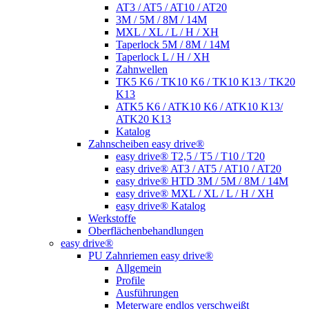
AT3 / AT5 / AT10 / AT20
3M / 5M / 8M / 14M
MXL / XL / L / H / XH
Taperlock 5M / 8M / 14M
Taperlock L / H / XH
Zahnwellen
TK5 K6 / TK10 K6 / TK10 K13 / TK20
K13
ATK5 K6 / ATK10 K6 / ATK10 K13/
ATK20 K13
Katalog
Zahnscheiben easy drive®
easy drive® T2,5 / T5 / T10 / T20
easy drive® AT3 / AT5 / AT10 / AT20
easy drive® HTD 3M / 5M / 8M / 14M
easy drive® MXL / XL / L / H / XH
easy drive® Katalog
Werkstoffe
Oberflächenbehandlungen
easy drive®
PU Zahnriemen easy drive®
Allgemein
Profile
Ausführungen
Meterware endlos verschweißt