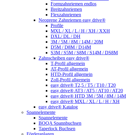
Formzahnriemen endlos
Breitzahnriemen
Flexzahnriemen
Neoprene Zahnriemen easy drive®
Profile
MXL / XL / L / H / XH / XXH
DXL/ DL / DH
3M / 5M / 8M / 14M / 20M
D5M / D8M / D14M
S3M / S5M / S8M / S14M / DS8M
Zahnscheiben easy drive®
T-Profil allgemein
AT-Profil allgemein
HTD-Profil allgemein
Zoll-Profil allgemein
easy drive® T2,5 / T5 / T10 / T20
easy drive® AT3 / AT5 / AT10 / AT20
easy drive® HTD 3M / 5M / 8M / 14M
easy drive® MXL / XL / L / H / XH
easy drive® Katalog
Spannelemente
Spannelemente
BOQA Spannbuchsen
Taperlock Buchsen
Förderanlagen