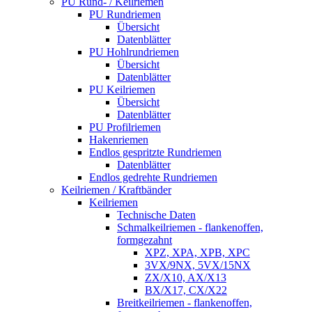
PU Rund- / Keilriemen
PU Rundriemen
Übersicht
Datenblätter
PU Hohlrundriemen
Übersicht
Datenblätter
PU Keilriemen
Übersicht
Datenblätter
PU Profilriemen
Hakenriemen
Endlos gespritzte Rundriemen
Datenblätter
Endlos gedrehte Rundriemen
Keilriemen / Kraftbänder
Keilriemen
Technische Daten
Schmalkeilriemen - flankenoffen,
formgezahnt
XPZ, XPA, XPB, XPC
3VX/9NX, 5VX/15NX
ZX/X10, AX/X13
BX/X17, CX/X22
Breitkeilriemen - flankenoffen,