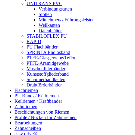
UNITRANS PVC
Verbindungsarten
Stollen
Mitnehmer- / Führungsleisten
Wellkanten
Datenblätter
STABILOFLEX PU
RAPID
PU Flachbänder
SPRINTA Endlosband
PTFE-Glasgewebe/Teflon
PTFE-Aramidgewebe
Maschenfilterbänder
Kunststoffgliederband
Scharnierbandketten
Drahtförderbänder
Flachriemen
PU Rund- / Keilriemen
Keilriemen / Kraftbänder
Zahnriemen
Beschichtungen von Riemen
Profile / Nocken für Zahnriemen
Bearbeitungen
Zahnscheiben
easy drive®