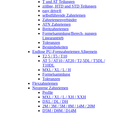
T und AT Teilungen
zöllige, HTD und STD Teilungen
easy drive®
selbstführende Zahnriemen
Zahnriemenverbinder
ATN Zahnriemen
Breitzahnriemen
Formelsammlung/Berech- nungen
Linearantrieb
Toleranzen
Beständigkeiten
Endlose PU-Formzahnriemen Allgemein
T2,5 / T5 / T10
AT 5 / AT10 / AT20 / T2,5DL / T5DL /
T10DL
MXL / XL / L / H
Formelsammlung
Toleranzen
Flexzahnriemen
Neoprene Zahnriemen
Profile
MXL / XL / L / XH / XXH
DXL / DL / DH
2M / 3M / 5M / 8M / 14M / 20M
D5M / D8M / D14M