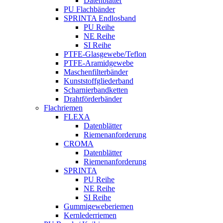
Datenblätter
PU Flachbänder
SPRINTA Endlosband
PU Reihe
NE Reihe
SI Reihe
PTFE-Glasgewebe/Teflon
PTFE-Aramidgewebe
Maschenfilterbänder
Kunststoffgliederband
Scharnierbandketten
Drahtförderbänder
Flachriemen
FLEXA
Datenblätter
Riemenanforderung
CROMA
Datenblätter
Riemenanforderung
SPRINTA
PU Reihe
NE Reihe
SI Reihe
Gummigeweberiemen
Kernlederriemen